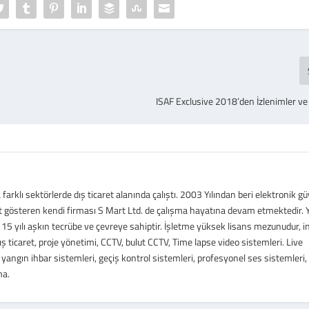
ISAF Exclusive 2018’den İzlenimler ve
arklı sektörlerde dış ticaret alanında çalıştı. 2003 Yılından beri elektronik gü
t gösteren kendi firması S Mart Ltd. de çalışma hayatına devam etmektedir. Y
15 yılı aşkın tecrübe ve çevreye sahiptir. İşletme yüksek lisans mezunudur, in
: Dış ticaret, proje yönetimi, CCTV, bulut CCTV, Time lapse video sistemleri. Live
 yangın ihbar sistemleri, geçiş kontrol sistemleri, profesyonel ses sistemleri, 
ma.