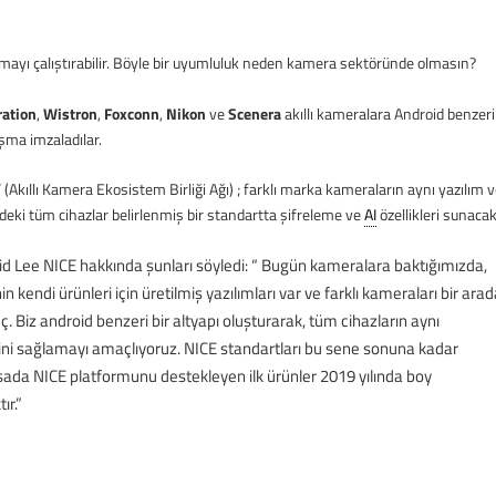
amayı çalıştırabilir. Böyle bir uyumluluk neden kamera sektöründe olmasın?
ration
,
Wistron
,
Foxconn
,
Nikon
ve
Scenera
akıllı kameralara Android benzeri
aşma imzaladılar.
” (Akıllı Kamera Ekosistem Birliği Ağı) ; farklı marka kameraların aynı yazılım 
deki tüm cihazlar belirlenmiş bir standartta şifreleme ve
AI
özellikleri sunacak
d Lee NICE hakkında şunları söyledi: “ Bugün kameralara baktığımızda,
in kendi ürünleri için üretilmiş yazılımları var ve farklı kameraları bir ara
 Biz android benzeri bir altyapı oluşturarak, tüm cihazların aynı
ni sağlamayı amaçlıyoruz. NICE standartları bu sene sonuna kadar
asada NICE platformunu destekleyen ilk ürünler 2019 yılında boy
ır.”