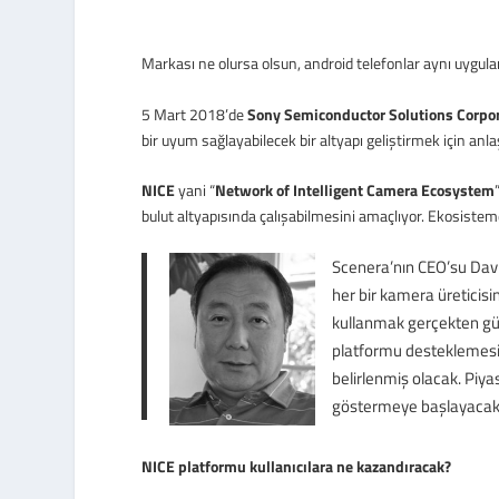
Markası ne olursa olsun, android telefonlar aynı uygul
5 Mart 2018’de
Sony Semiconductor Solutions Corpo
bir uyum sağlayabilecek bir altyapı geliştirmek için anl
NICE
yani “
Network of Intelligent Camera Ecosystem
bulut altyapısında çalışabilmesini amaçlıyor. Ekosistem
Scenera’nın CEO’su Davi
her bir kamera üreticisin
kullanmak gerçekten güç.
platformu desteklemesi
belirlenmiş olacak. Piy
göstermeye başlayacakt
NICE platformu kullanıcılara ne kazandıracak?