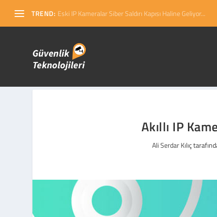
TREND:
Eski IP Kameralar Siber Saldırı Kapısı Haline Geliyor...
Akıllı IP Kame
Ali Serdar Kılıç
tarafınd