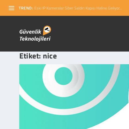
TREND:
Eski IP Kameralar Siber Saldırı Kapısı Haline Geliyor...
Etiket:
nice