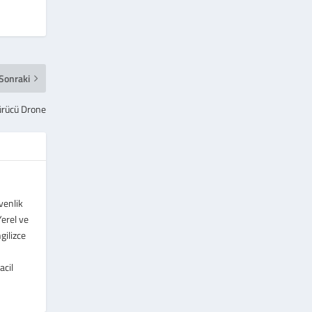
Sonraki
ürücü Drone
venlik
erel ve
gilizce
acil