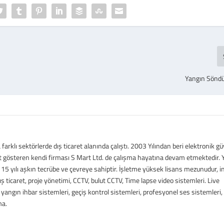
Yangın Sönd
arklı sektörlerde dış ticaret alanında çalıştı. 2003 Yılından beri elektronik gü
t gösteren kendi firması S Mart Ltd. de çalışma hayatına devam etmektedir. Y
15 yılı aşkın tecrübe ve çevreye sahiptir. İşletme yüksek lisans mezunudur, in
: Dış ticaret, proje yönetimi, CCTV, bulut CCTV, Time lapse video sistemleri. Live
 yangın ihbar sistemleri, geçiş kontrol sistemleri, profesyonel ses sistemleri, 
ma.