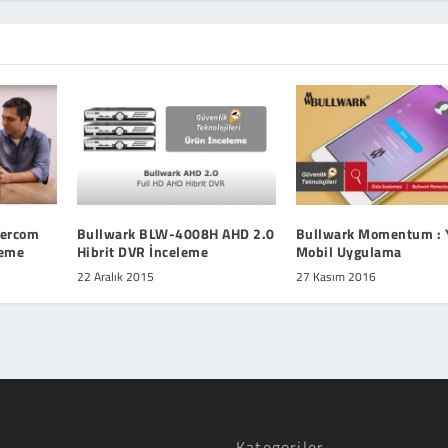
ntercom
Bullwark BLW-4008H AHD 2.0
Bullwark Momentum : 
leme
Hibrit DVR İnceleme
Mobil Uygulama
22 Aralık 2015
27 Kasım 2016
Kategoriler