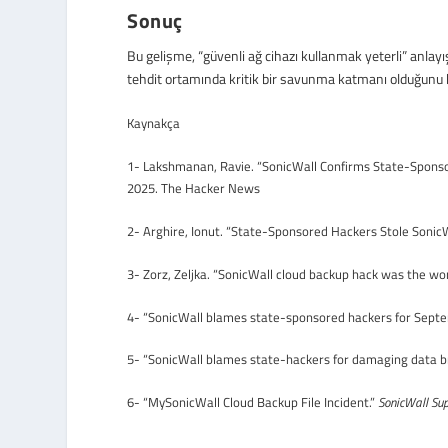
Sonuç
Bu gelişme, “güvenli ağ cihazı kullanmak yeterli” anlayış
tehdit ortamında kritik bir savunma katmanı olduğunu 
Kaynakça
1- Lakshmanan, Ravie. “SonicWall Confirms State-Spon
2025.
The Hacker News
2- Arghire, Ionut. “State-Sponsored Hackers Stole Sonic
3- Zorz, Zeljka. “SonicWall cloud backup hack was the wor
4- “SonicWall blames state-sponsored hackers for Septe
5- “SonicWall blames state-hackers for damaging data b
6- “MySonicWall Cloud Backup File Incident.”
SonicWall Sup