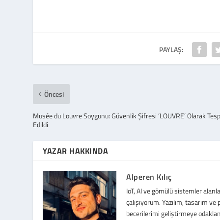
PAYLAŞ:
Öncesi
Musée du Louvre Soygunu: Güvenlik Şifresi ‘LOUVRE’ Olarak Tesp
Edildi
YAZAR HAKKINDA
Alperen Kılıç
IoT, AI ve gömülü sistemler alanl
çalışıyorum. Yazılım, tasarım v
becerilerimi geliştirmeye odaklan