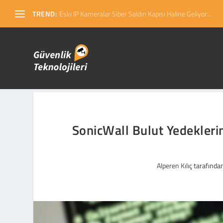
TREND:
Eski IP Kameralar Siber Saldırı Kapısı Haline Geliyor...
SonicWall Bulut Yedeklerin
Alperen Kılıç
tarafından