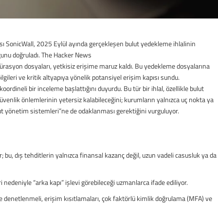
sı SonicWall, 2025 Eylül ayında gerçekleşen bulut yedekleme ihlalinin
ğunu doğruladı.
The Hacker News
igürasyon dosyaları, yetkisiz erişime maruz kaldı. Bu yedekleme dosyalarına
lgileri ve kritik altyapıya yönelik potansiyel erişim kapısı sundu.
rdineli bir inceleme başlattığını duyurdu. Bu tür bir ihlal, özellikle bulut
venlik önlemlerinin yetersiz kalabileceğini; kurumların yalnızca uç nokta ya
lut yönetim sistemleri”ne de odaklanması gerektiğini vurguluyor.
r; bu, dış tehditlerin yalnızca finansal kazanç değil, uzun vadeli casusluk ya da
i nedeniyle “arka kapı” işlevi görebileceği uzmanlarca ifade ediliyor.
e denetlenmeli, erişim kısıtlamaları, çok faktörlü kimlik doğrulama (MFA) ve