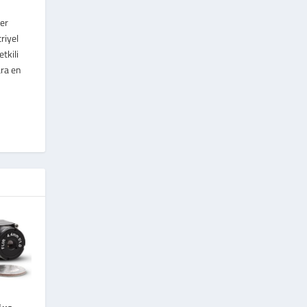
ler
riyel
tkili
ara en