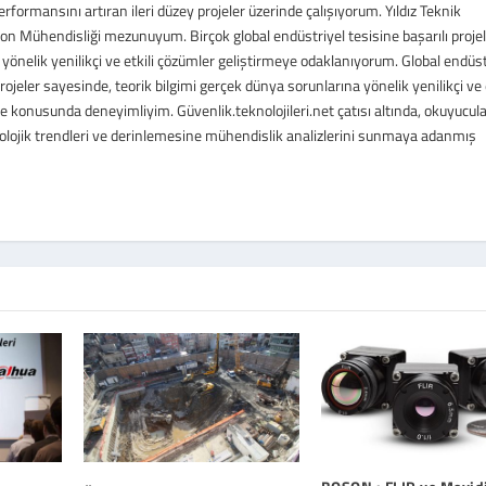
performansını artıran ileri düzey projeler üzerinde çalışıyorum. Yıldız Teknik
n Mühendisliği mezunuyum. Birçok global endüstriyel tesisine başarılı proje
yönelik yenilikçi ve etkili çözümler geliştirmeye odaklanıyorum. Global endüst
projeler sayesinde, teorik bilgimi gerçek dünya sorunlarına yönelik yenilikçi ve e
konusunda deneyimliyim. Güvenlik.teknolojileri.net çatısı altında, okuyucul
knolojik trendleri ve derinlemesine mühendislik analizlerini sunmaya adanmış