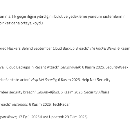
ının artık geçerliliğini yitirdiğini; bulut ve yedekleme yönetim sistemlerinin
bir kez daha ortaya koydu.
sored Hackers Behind September Cloud Backup Breach.”
The Hacker News
, 6 Kası
Wall Cloud Backups in Recent Attack.”
SecurityWeek
, 6 Kasım 2025.
SecurityWeek
k of a state actor.”
Help Net Security
, 6 Kasım 2025.
Help Net Security
mber security breach.”
SecurityAffairs
, 5 Kasım 2025.
Security Affairs
reach.”
TechRadar
, 6 Kasım 2025.
TechRadar
port Notice
, 17 Eylül 2025 (Last Updated: 28 Ekim 2025).