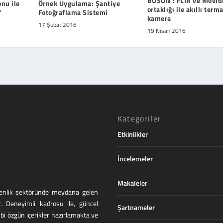
BOSON : FLIR ve Movid
nu ile
Örnek Uygulama: Şantiye
ortaklığı ile akıllı terma
'
Fotoğraflama Sistemi
kamera
17 Şubat 2016
19 Nisan 2016
Kategoriler
Etkinlikler
İncelemeler
Makaleler
üvenlik sektöründe meydana gelen
r. Deneyimli kadrosu ile, güncel
Şartnameler
ibi özgün içerikler hazırlamakta ve