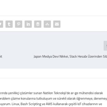
it
Japon Medya Devi Nikkei, Slack Hesabı Üzerinden Sib
arında yenilikçi çözümler sunan Natilon Teknoloji'de ar-ge mühendisi olarak
e problem çözme konularına tutkuluyum ve sürekli olarak öğrenmeye, denemey
ıyorum. Linux, Bash Scripting ve AWS kullanarak çeşitli IoT cihazlarının ve