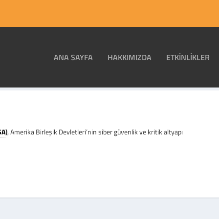
ANA SAYFA
HAKKIMIZDA
ETKINLIKLER
SA
)
, Amerika Birleşik Devletleri’nin siber güvenlik ve kritik altyapı