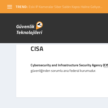
TREND:
Eski IP Kameralar Siber Saldırı Kapısı Haline Geliyor...
CISA
Cybersecurity and Infrastructure Security Agency (
CI
güvenliğinden sorumlu ana federal kurumudur.