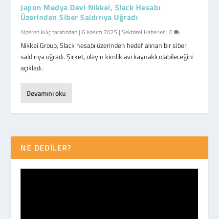
Japon Medya Devi Nikkei, Slack Hesabı
Üzerinden Siber Saldırıya Uğradı
Alperen Kılıç
tarafından |
6 Kasım 2025
|
Sektörel Haberler
|
0
Nikkei Group, Slack hesabı üzerinden hedef alınan bir siber
saldırıya uğradı. Şirket, olayın kimlik avı kaynaklı olabileceğini
açıkladı.
Devamını oku
NE DEDİLER?