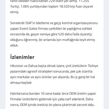
farklı ülkeden fuara katılan 229 stant yer almış. 17.255
Yurtiçi, 1.065 yurtdışından toplam 18.320 kişi fuarı ziyaret
etmiş.
Senelerdir ISAF’ın biletleme ve geçiş kontrol organizasyonunu
yapan Event Gates firması yetkilileri ile yaptığımız sohbet
esnasında da, geçen seneye göre %20 daha fazla ziyaretçi
olduğunu öğrenmiş, bir anlamda işin mutfağında teyit etmiş
olduk.
İzlenimler
Hikvision ve Dahua başta olmak üzere, çinli üreticilerin Türkiye
pazarındaki agresif stratejileri sonucunda, pek çok stantta
aynı markalar ve aynı ürünler yer alıyordu. Bu iş garip bir hal
almaya başladı.
Hatırlarsanız bundan 10 sene kadar önce OEM üretim yapan
firmalar üreticilerini gizlemek için çaba sarf ederlerdi. Daha
sonra, OEM işinde üreticiyi ön plana çıkartmak zaruret oldu.