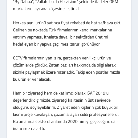
“By Dahua”, “Vallahi bu da Hikvision” şeklinde ifadeler OEM
markaların kıyısına köşesine iliştirildi.
Herkes aynı ürünü satınca fiyat rekabeti de hat safhaya çıktı.
Gelinen bu noktada Türk firmalarının kendi markalarına
yatırım yapması, ithalata dayalı bir sektörden üretimi
hedefleyen bir yapıya geçilmesi zaruri görünüyor.
CCTV firmalarının yanı sıra, gerçekten yenilikçi ürün ve
çözümlerde gördük. Zaten bazıları hakkında da bilgi alarak
sizinle paylaşmak üzere hazırladık. Takip eden postlarımızda
bu ürünler yer alacak.
Hem bir ziyaretçi hem de katılımcı olarak ISAF 2019’u
değerlendirdiğimizde, ziyaretçi kalitesinin üst seviyede
olduğunu söyleyebilirim. Ziyaret eden kişlerin çok büyük bir
kısmı proje kovalayan, çözüm arayan ciddi profesyonellerdi.
Bu anlamda sektörel anlamda 2020’nin iyi geçeceğine dair
inancımız da arttı.