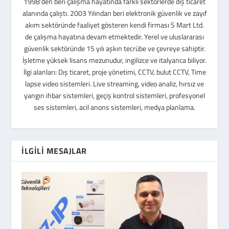
1998’den beri çalışma hayatında farklı sektörlerde dış ticaret
alanında çalıştı. 2003 Yılından beri elektronik güvenlik ve zayıf
akım sektöründe faaliyet gösteren kendi firması S Mart Ltd.
de çalışma hayatına devam etmektedir. Yerel ve uluslararası
güvenlik sektöründe 15 yılı aşkın tecrübe ve çevreye sahiptir.
İşletme yüksek lisans mezunudur, ingilizce ve italyanca biliyor.
İlgi alanları: Dış ticaret, proje yönetimi, CCTV, bulut CCTV, Time
lapse video sistemleri. Live streaming, video analiz, hırsız ve
yangın ihbar sistemleri, geçiş kontrol sistemleri, profesyonel
ses sistemleri, acil anons sistemleri, medya planlama.
İLGILI MESAJLAR