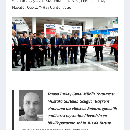
Savunma A.Ş., Aktelsiz, Ankara İtfaiyesi, Fipron, İndata,
Novatel, QubiQ, X-Ray Center, Afad
Tarsus Turkey Genel Müdür Yardımcısı
Mustafa Gültekin Gökgül, “Başkent
olmasının da etkisiyle Ankara, güvenlik
endüstrisi açısından ülkemizin en
büyük pazarına sahip. Biz de Tarsus