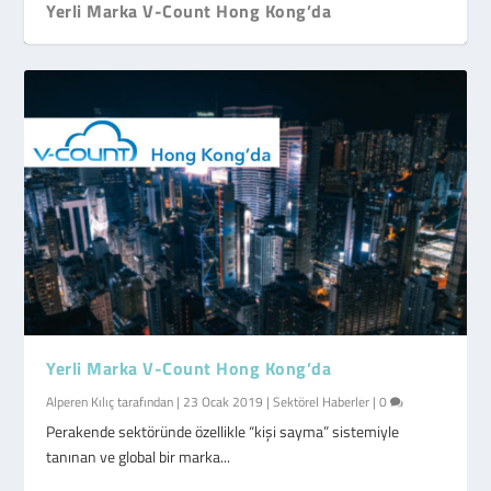
Yerli Marka V-Count Hong Kong’da
Yerli Marka V-Count Hong Kong’da
Alperen Kılıç
tarafından |
23 Ocak 2019
|
Sektörel Haberler
|
0
Perakende sektöründe özellikle “kişi sayma” sistemiyle
tanınan ve global bir marka...