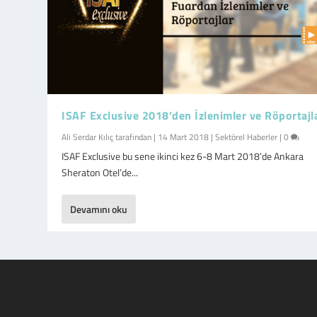
ISAF Exclusive 2018’den İzlenimler ve Röportajl
Ali Serdar Kılıç
tarafından |
14 Mart 2018
|
Sektörel Haberler
|
0
ISAF Exclusive bu sene ikinci kez 6-8 Mart 2018’de Ankara
Sheraton Otel’de...
Devamını oku