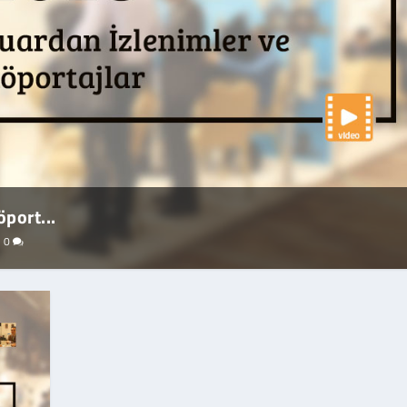
port...
|
0