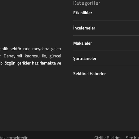
Kategoriler
Etkinlikler
İncelemeler
Makaleler
üvenlik sektöründe meydana gelen
r. Deneyimli kadrosu ile, güncel
Şartnameler
ibi özgün içerikler hazırlamakta ve
Sektörel Haberler
teklenmektedir
Gizlilik Bildirimi
Site Ku