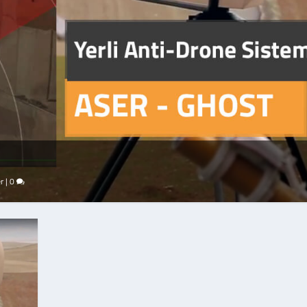
er
|
0