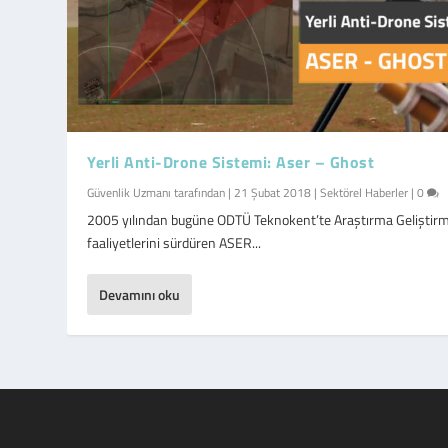
Yerli Anti-Drone Sistemi: Aser – Ghost
Güvenlik Uzmanı
tarafından |
21 Şubat 2018
|
Sektörel Haberler
|
0
2005 yılından bugüne ODTÜ Teknokent’te Araştırma Geliştir
faaliyetlerini sürdüren ASER...
Devamını oku