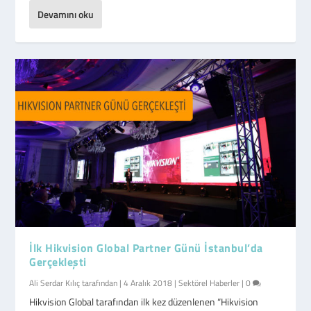
Devamını oku
İlk Hikvision Global Partner Günü İstanbul’da
Gerçekleşti
Ali Serdar Kılıç
tarafından |
4 Aralık 2018
|
Sektörel Haberler
|
0
Hikvision Global tarafından ilk kez düzenlenen “Hikvision