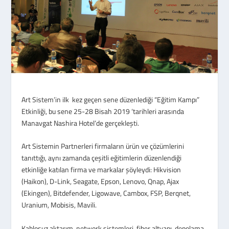
Art Sistem’in ilk kez geçen sene düzenlediği “Eğitim Kampı”
Etkinliği, bu sene 25-28 Bisah 2019 ‘tarihleri arasında
Manavgat Nashira Hotel’de gerçekleşti.
Art Sistemin Partnerleri firmaların ürün ve çözümlerini
tanıttığı, aynı zamanda çeşitli eğitimlerin düzenlendiği
etkinliğe katılan firma ve markalar şöyleydi: Hikvision
(Haikon), D-Link, Seagate, Epson, Lenovo, Qnap, Ajax
(Ekingen), Bitdefender, Ligowave, Cambox, FSP, Berqnet,
Uranium, Mobisis, Mavili.
Kablosuz aktarım, network sistemleri, fiber altyapı, depolama