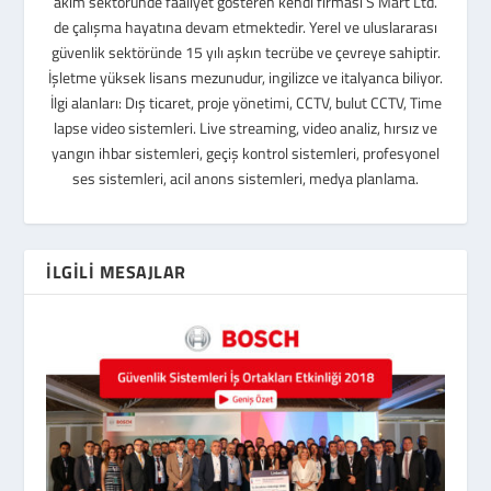
akım sektöründe faaliyet gösteren kendi firması S Mart Ltd.
de çalışma hayatına devam etmektedir. Yerel ve uluslararası
güvenlik sektöründe 15 yılı aşkın tecrübe ve çevreye sahiptir.
İşletme yüksek lisans mezunudur, ingilizce ve italyanca biliyor.
İlgi alanları: Dış ticaret, proje yönetimi, CCTV, bulut CCTV, Time
lapse video sistemleri. Live streaming, video analiz, hırsız ve
yangın ihbar sistemleri, geçiş kontrol sistemleri, profesyonel
ses sistemleri, acil anons sistemleri, medya planlama.
İLGILI MESAJLAR