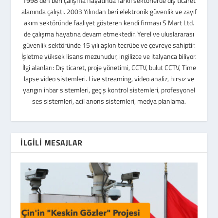
1998’den beri çalışma hayatında farklı sektörlerde dış ticaret
alanında çalıştı. 2003 Yılından beri elektronik güvenlik ve zayıf
akım sektöründe faaliyet gösteren kendi firması S Mart Ltd.
de çalışma hayatına devam etmektedir. Yerel ve uluslararası
güvenlik sektöründe 15 yılı aşkın tecrübe ve çevreye sahiptir.
İşletme yüksek lisans mezunudur, ingilizce ve italyanca biliyor.
İlgi alanları: Dış ticaret, proje yönetimi, CCTV, bulut CCTV, Time
lapse video sistemleri. Live streaming, video analiz, hırsız ve
yangın ihbar sistemleri, geçiş kontrol sistemleri, profesyonel
ses sistemleri, acil anons sistemleri, medya planlama.
İLGILI MESAJLAR