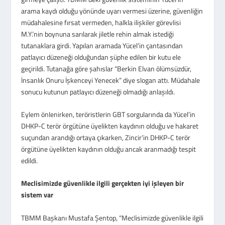
arama kaydı olduğu yönünde uyarı vermesi üzerine, güvenliğin
müdahalesine fırsat vermeden, halkla ilişkiler görevlisi
M.Y.’nin boynuna sarılarak jiletle rehin almak istediği
tutanaklara girdi. Yapılan aramada Yücel’in çantasından
patlayıcı düzeneği olduğundan şüphe edilen bir kutu ele
geçirildi. Tutanağa göre şahıslar “Berkin Elvan ölümsüzdür,
İnsanlık Onuru İşkenceyi Yenecek” diye slogan attı. Müdahale
sonucu kutunun patlayıcı düzeneği olmadığı anlaşıldı.
Eylem önlenirken, teröristlerin GBT sorgularında da Yücel’in
DHKP-C terör örgütüne üyelikten kaydının olduğu ve hakaret
suçundan arandığı ortaya çıkarken, Zincir’in DHKP-C terör
örgütüne üyelikten kaydının olduğu ancak aranmadığı tespit
edildi.
Meclisimizde güvenlikle ilgili gerçekten iyi işleyen bir
sistem var
TBMM Başkanı Mustafa Şentop, “Meclisimizde güvenlikle ilgili