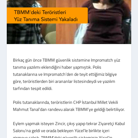
Birkaç gün önce TBMM güvenlik sistemine Impromatch yüz
tanıma yazılımı eklendiğini haber yapmıştık. Polis
tutanaklarına ve Impromatch’den de teyit ettiğimiz bilgiye
göre, teröristlerden biri arananlar listesindeydi ve yazılım
tarfından tespit edildi.
Polis tutanaklarında, teröristlerin CHP İstanbul Millet Vekili
Mahmut Tanal’dan randevu alarak TBMM’ye geldiği belirtiliyor.
Eylem yapmak isteyen Zincir, çıkış yapıp tekrar Ziyaretçi Kabul
Salonu’na geldi ve orada bekleyen Yücel’le birlikte içeri
girmeye çalıştı. TBMM’deki güvenlik sisteminin Yücel’in