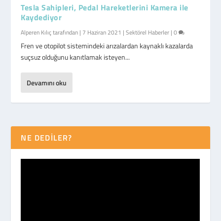
Tesla Sahipleri, Pedal Hareketlerini Kamera ile
Kaydediyor
Alperen Kılıç
tarafından |
7 Haziran 2021
|
Sektörel Haberler
|
0
Fren ve otopilot sistemindeki arızalardan kaynaklı kazalarda
suçsuz olduğunu kanıtlamak isteyen...
Devamını oku
NE DEDİLER?