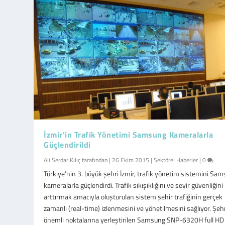
İzmir'in Trafik Yönetimi Samsung Kameralarla
Güçlendirildi
Ali Serdar Kılıç
tarafından |
26 Ekim 2015
|
Sektörel Haberler
|
0
Türkiye’nin 3. büyük şehri İzmir, trafik yönetim sistemini Sa
kameralarla güçlendirdi. Trafik sıkışıklığını ve seyir güvenliğini
arttırmak amacıyla oluşturulan sistem şehir trafiğinin gerçek
zamanlı (real-time) izlenmesini ve yönetilmesini sağlıyor. Şeh
önemli noktalarına yerleştirilen Samsung SNP-6320H full HD