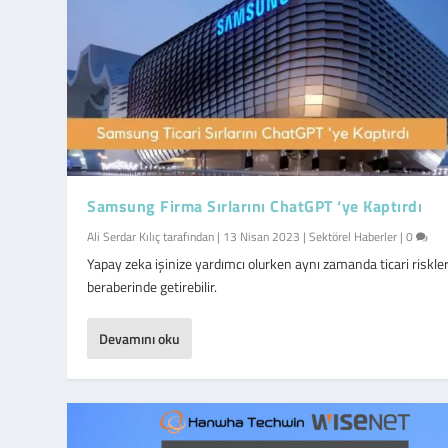
Samsung Firma Sırlarını ChatGPT ‘ye Kaptırdı
Ali Serdar Kılıç
tarafından |
13 Nisan 2023
|
Sektörel Haberler
|
0
Yapay zeka işinize yardımcı olurken aynı zamanda ticari riskler
beraberinde getirebilir.
Devamını oku
Isaf Exclusive 2019 Değerlendirmemiz
İstanbul Feribotlarına 250 Kamera
Ali Serdar Kılıç
Alperen Kılıç
tarafından gönderildi |
tarafından gönderildi |
Nis 3, 2018
Nis 3, 2019
|
Sektörel Haberler
|
Etkinlikler
,
Sektörel 
|
0