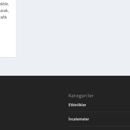
ktör,
ışarak,
rafik
Kategoriler
Etkinlikler
İncelemeler