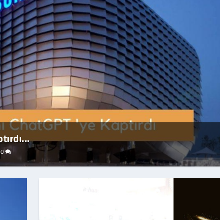
ırdı...
|
0