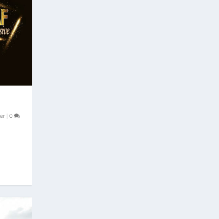
er
|
0