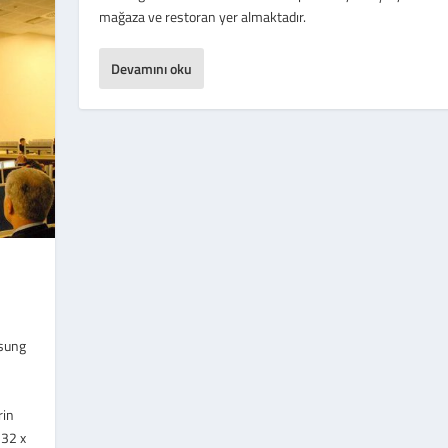
mağaza ve restoran yer almaktadır.
Devamını oku
msung
rin
 32 x