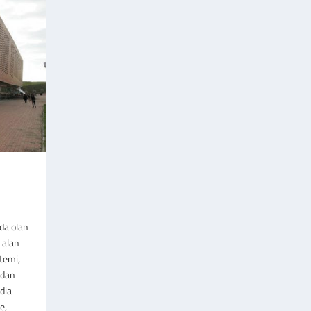
da olan
 alan
temi,
ndan
dia
e,