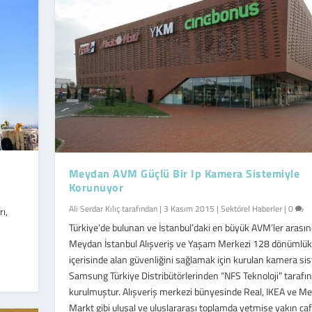
Meydan AVM Güçlü Bir Ip Kamera Sistemiyle
Korunuyor
Ali Serdar Kılıç
tarafından |
3 Kasım 2015
|
Sektörel Haberler
|
0
rı,
Türkiye’de bulunan ve İstanbul’daki en büyük AVM’ler arasın
Meydan İstanbul Alışveriş ve Yaşam Merkezi 128 dönümlük
içerisinde alan güvenliğini sağlamak için kurulan kamera sis
Samsung Türkiye Distribütörlerinden “NFS Teknoloji” tarafı
kurulmuştur. Alışveriş merkezi bünyesinde Real, IKEA ve Me
Markt gibi ulusal ve uluslararası toplamda yetmişe yakın caf