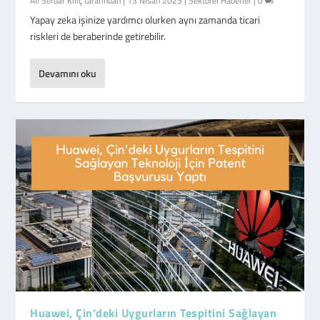
Ali Serdar Kılıç
tarafından |
13 Nisan 2023
|
Sektörel Haberler
|
0
Yapay zeka işinize yardımcı olurken aynı zamanda ticari
riskleri de beraberinde getirebilir.
Devamını oku
Huawei, Çin’deki Uygurların Tespitini Sağlayan