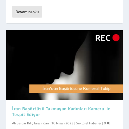
Devamını oku
İran Başörtüsü Takmayan Kadınları Kamera ile
Tespit Ediyor
Ali Serdar Kılıç
tarafından |
16 Nisan 2023
|
Sektörel Haberler
|
0