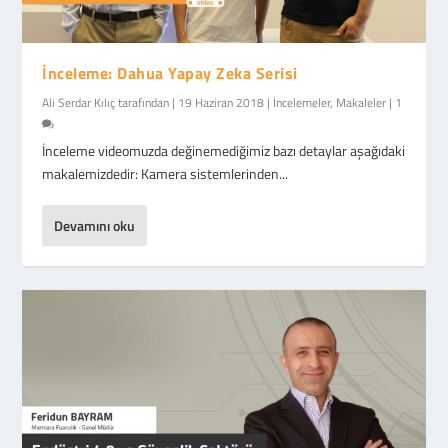
İnceleme: Dahua Yapay Zeka Serisi
Ali Serdar Kılıç
tarafından |
19 Haziran 2018
|
İncelemeler
,
Makaleler
|
1
İnceleme videomuzda değinemediğimiz bazı detaylar aşağıdaki
makalemizdedir: Kamera sistemlerinden...
Devamını oku