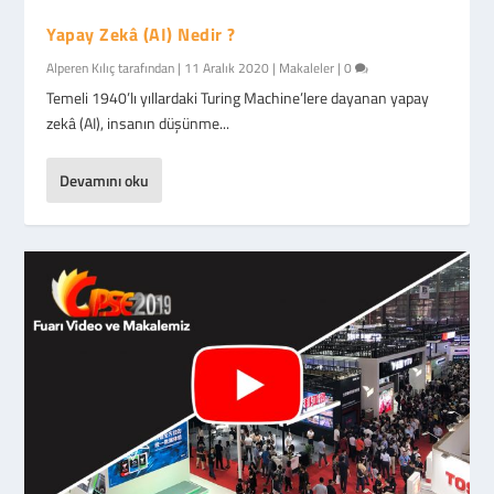
Yapay Zekâ (AI) Nedir ?
Alperen Kılıç
tarafından |
11 Aralık 2020
|
Makaleler
|
0
Temeli 1940’lı yıllardaki Turing Machine’lere dayanan yapay
zekâ (AI), insanın düşünme...
Devamını oku