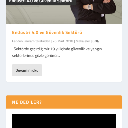
Endüstri 4.0 ve Güvenlik Sektörü
Feridun Bayram
tarafından |
26 Mart 2018
|
Makaleler
|
0
Sektörde geçirdiğimiz 19 yıl içinde güvenlik ve yangın
sektörlerinde gözle görünür...
Devamını oku
NE DEDİLER?