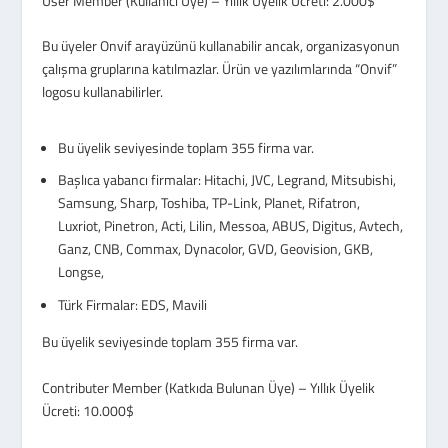
User Member (Kullanıcı Üye) – Yıllık Üyelik Ücreti: 2.000$
Bu üyeler Onvif arayüzünü kullanabilir ancak, organizasyonun
çalışma gruplarına katılmazlar. Ürün ve yazılımlarında “Onvif”
logosu kullanabilirler.
Bu üyelik seviyesinde toplam 355 firma var.
Başlıca yabancı firmalar: Hitachi, JVC, Legrand, Mitsubishi,
Samsung, Sharp, Toshiba, TP-Link, Planet, Rifatron,
Luxriot, Pinetron, Acti, Lilin, Messoa, ABUS, Digitus, Avtech,
Ganz, CNB, Commax, Dynacolor, GVD, Geovision, GKB,
Longse,
Türk Firmalar: EDS, Mavili
Bu üyelik seviyesinde toplam 355 firma var.
Contributer Member (Katkıda Bulunan Üye) – Yıllık Üyelik
Ücreti: 10.000$