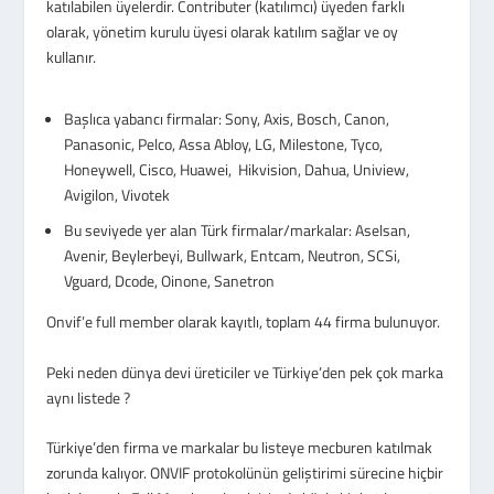
katılabilen üyelerdir. Contributer (katılımcı) üyeden farklı
olarak, yönetim kurulu üyesi olarak katılım sağlar ve oy
kullanır.
Başlıca yabancı firmalar: Sony, Axis, Bosch, Canon,
Panasonic, Pelco, Assa Abloy, LG, Milestone, Tyco,
Honeywell, Cisco, Huawei, Hikvision, Dahua, Uniview,
Avigilon, Vivotek
Bu seviyede yer alan Türk firmalar/markalar: Aselsan,
Avenir, Beylerbeyi, Bullwark, Entcam, Neutron, SCSi,
Vguard, Dcode, Oinone, Sanetron
Onvif’e full member olarak kayıtlı, toplam 44 firma bulunuyor.
Peki neden dünya devi üreticiler ve Türkiye’den pek çok marka
aynı listede ?
Türkiye’den firma ve markalar bu listeye mecburen katılmak
zorunda kalıyor. ONVIF protokolünün geliştirimi sürecine hiçbir